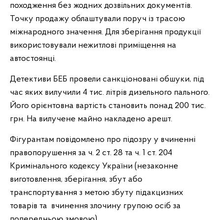
походження без жодних дозвільних документів.
Точку продажу облаштували поруч із трасою
міжнародного значення. Для зберігання продукції
використовували нежитлові приміщення на
автостоянці.
Детективи БЕБ провели санкціоновані обшуки, під
час яких вилучили 4 тис. літрів дизельного пального.
Його орієнтовна вартість становить понад 200 тис.
грн. На вилучене майно накладено арешт.
Фігурантам повідомлено про підозру у вчиненні
правопорушення за ч. 2 ст. 28 та ч. 1 ст. 204
Кримінального кодексу України (незаконне
виготовлення, зберігання, збут або
транспортування з метою збуту підакцизних
товарів та вчинення злочину групою осіб за
попередньою змовою).