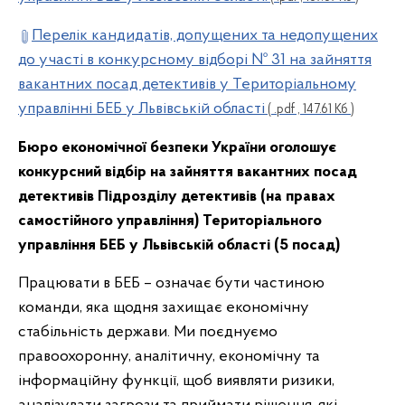
Перелік кандидатів, допущених та недопущених
до участі в конкурсному відборі № 31 на зайняття
вакантних посад детективів у Територіальному
управлінні БЕБ у Львівській області
( .pdf , 147.61 Кб )
Бюро економічної безпеки України оголошує
конкурсний відбір на зайняття вакантних посад
детективів Підрозділу детективів (на правах
самостійного управління) Територіального
управління БЕБ у Львівській області (5 посад)
Працювати в БЕБ – означає бути частиною
команди, яка щодня захищає економічну
стабільність держави. Ми поєднуємо
правоохоронну, аналітичну, економічну та
інформаційну функції, щоб виявляти ризики,