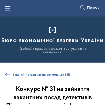
до
основного
Пошук
вмісту
Menu
Бюро економічної безпеки України
(вебсайт працює в режимі тестування та
наповнення )
Вакансії – стати частиною команди БЕБ
Конкурс № 31 на зайняття
вакантних посад детективів