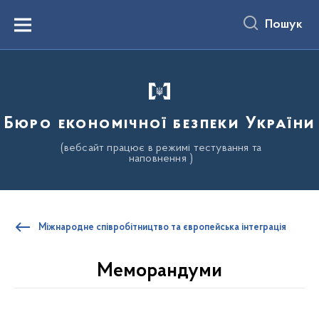
до
основного
Пошук
вмісту
Menu
Бюро економічної безпеки України
(вебсайт працює в режимі тестування та
наповнення )
Міжнародне співробітництво та європейська інтеграція
Меморандуми