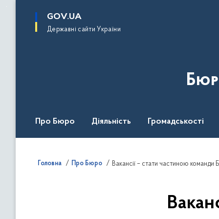
до
основного
GOV.UA
вмісту
Державні сайти України
Бюр
Про Бюро
Діяльність
Громадськості
Дія Центр
Головна
Про Бюро
Вакансії – стати частиною команди 
Вакан