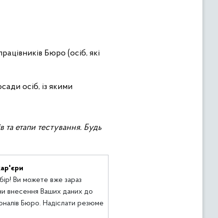
рацівників Бюро (осіб, які
ади осіб, із якими
в та етапи тестування. Будь
кар'єри
ір! Ви можете вже зараз
чи внесення Ваших даних до
оналів Бюро. Надіслати резюме