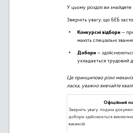
У цьому розділі ви знайдете
Зверніть увагу, що БЕБ зас
Конкурсні відбори
— про
мають спеціальні звання
Добори
— здійснюються 
укладається трудовий д
Це принципово різні механіз
ласка, уважно вивчайте квал
Офіційний по
Зверніть увагу: подача документ
добори здійснюється виключно
вакансій.