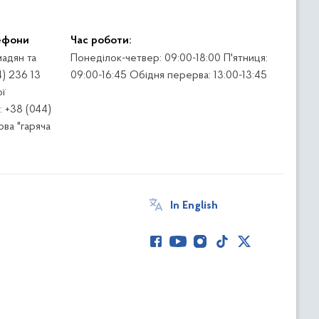
ефони
Час роботи:
адян та
Понеділок-четвер: 09:00-18:00 П'ятниця:
4) 236 13
09:00-16:45 Обідня перерва: 13:00-13:45
ї
 +38 (044)
ва "гаряча
In English