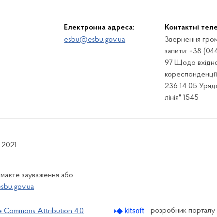
Електронна адреса:
Контактні тел
esbu@esbu.gov.ua
Звернення гром
запити: +38 (04
97 Щодо вхідно
кореспонденції:
236 14 05 Урядо
лінія" 1545
 2021
 маєте зауваження або
bu.gov.ua
розробник порталу
e Commons Attribution 4.0