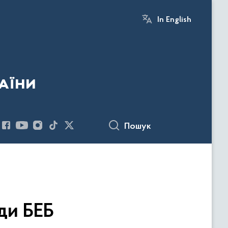
In English
аїни
Пошук
ди БЕБ