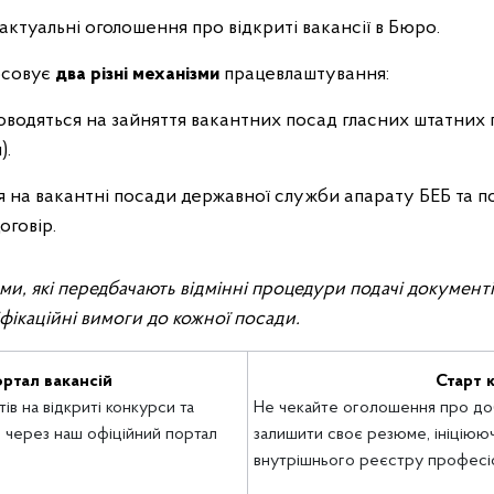
 актуальні оголошення про відкриті вакансії в Бюро.
тосовує
два різні механізми
працевлаштування:
водяться на зайняття вакантних посад гласних штатних п
).
на вакантні посади державної служби апарату БЕБ та пос
оговір.
ми, які передбачають відмінні процедури подачі документі
іфікаційні вимоги до кожної посади.
ртал вакансій
Старт 
ів на відкриті конкурси та
Не чекайте оголошення про доб
 через наш офіційний портал
залишити своє резюме, ініціюю
внутрішнього реєстру професі