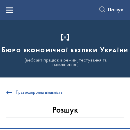
до
основного
Пошук
вмісту
Menu
Бюро економічної безпеки України
(вебсайт працює в режимі тестування та
наповнення )
Правоохоронна діяльність
Розшук