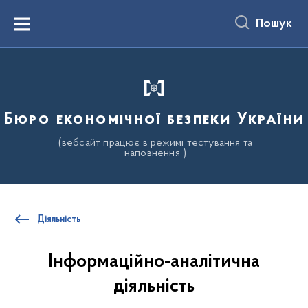
до
основного
Пошук
вмісту
Menu
Бюро економічної безпеки України
(вебсайт працює в режимі тестування та
наповнення )
Діяльність
Інформаційно-аналітична
діяльність