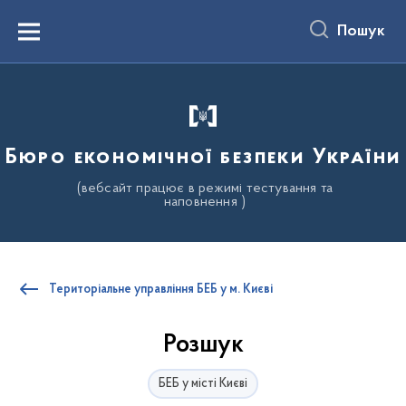
до
основного
Пошук
вмісту
Menu
Бюро економічної безпеки України
(вебсайт працює в режимі тестування та
наповнення )
Територіальне управління БЕБ у м. Києві
Розшук
БЕБ у місті Києві