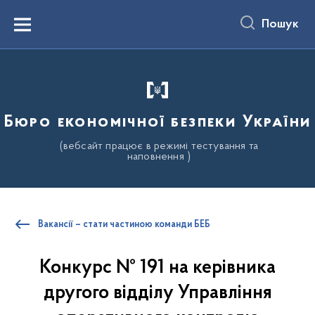
до
основного
Пошук
вмісту
Menu
Бюро економічної безпеки України
(вебсайт працює в режимі тестування та
наповнення )
Вакансії – стати частиною команди БЕБ
Конкурс № 191 на керівника
другого відділу Управління