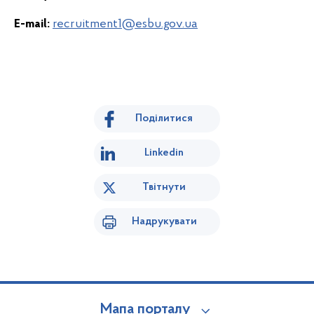
E-mail:
recruitment1@esbu.gov.ua
Поділитися
Linkedin
Твітнути
Надрукувати
Мапа порталу