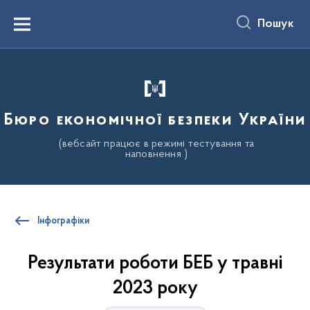
до
основного
Пошук
вмісту
Menu
Бюро економічної безпеки України
(вебсайт працює в режимі тестування та
наповнення )
Інфографіки
Результати роботи БЕБ у травні
2023 року