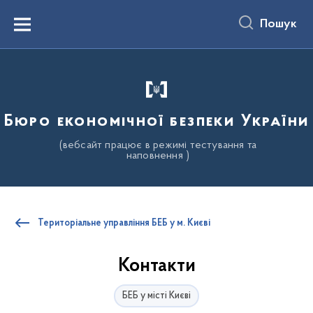
до
основного
Пошук
вмісту
Menu
Бюро економічної безпеки України
(вебсайт працює в режимі тестування та
наповнення )
Територіальне управління БЕБ у м. Києві
Контакти
БЕБ у місті Києві