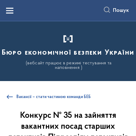
до
основного
Пошук
вмісту
Menu
Бюро економічної безпеки України
(вебсайт працює в режимі тестування та
наповнення )
Вакансії – стати частиною команди БЕБ
Конкурс № 35 на зайняття
вакантних посад старших