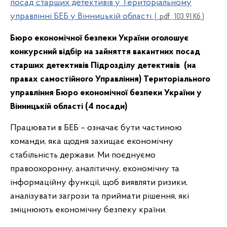
посад старших детективів у Територіальному
управлінні БЕБ у Вінницькій області.
( .pdf , 103.91 Кб )
Бюро економічної безпеки України оголошує
конкурсний відбір на зайняття вакантних посад
старших детективів
Підрозділу детективів (на
правах самостійного Управління) Територіального
управління
Бюро економічної безпеки України у
Вінницькій області
(4 посади)
Працювати в БЕБ – означає бути частиною
команди, яка щодня захищає економічну
стабільність держави. Ми поєднуємо
правоохоронну, аналітичну, економічну та
інформаційну функції, щоб виявляти ризики,
аналізувати загрози та приймати рішення, які
зміцнюють економічну безпеку країни.