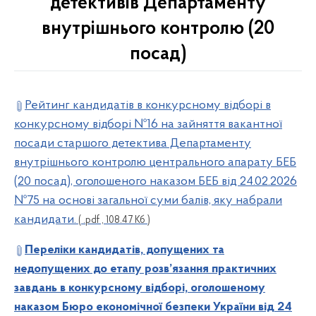
детективів Департаменту
внутрішнього контролю (20
посад)
Рейтинг кандидатів в конкурсному відборі в
конкурсному відборі №16 на зайняття вакантної
посади старшого детектива Департаменту
внутрішнього контролю центрального апарату БЕБ
(20 посад), оголошеного наказом БЕБ від 24.02.2026
№75 на основі загальної суми балів, яку набрали
кандидати.
( .pdf , 108.47 Кб )
Переліки кандидатів, допущених та
недопущених до етапу розв’язання практичних
завдань в конкурсному відборі, оголошеному
наказом Бюро економічної безпеки України від 24