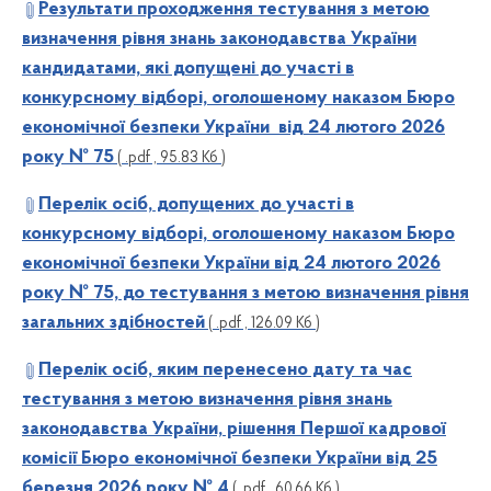
Результати проходження тестування з метою
визначення рівня знань законодавства України
кандидатами, які допущені до участі в
конкурсному відборі, оголошеному наказом Бюро
економічної безпеки України від 24 лютого 2026
року № 75
( .pdf , 95.83 Кб )
Перелік осіб, допущених до участі в
конкурсному відборі, оголошеному наказом Бюро
економічної безпеки України від 24 лютого 2026
року № 75, до тестування з метою визначення рівня
загальних здібностей
( .pdf , 126.09 Кб )
Перелік осіб, яким перенесено дату та час
тестування з метою визначення рівня знань
законодавства України, рішення Першої кадрової
комісії Бюро економічної безпеки України від 25
березня 2026 року № 4
( .pdf , 60.66 Кб )