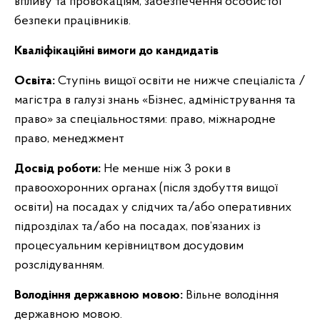
впливу та провокаціям, забезпечення особистої
безпеки працівників.
Кваліфікаційні вимоги до кандидатів
Освіта:
Ступінь вищої освіти не нижче спеціаліста /
магістра в галузі знань «Бізнес, адміністрування та
право» за спеціальностями: право, міжнародне
право, менеджмент
Досвід роботи:
Не менше ніж 3 роки в
правоохоронних органах (після здобуття вищої
освіти) на посадах у слідчих та/або оперативних
підрозділах та/або на посадах, пов’язаних із
процесуальним керівництвом досудовим
розслідуванням.
Володіння державною мовою:
Вільне володіння
державною мовою.