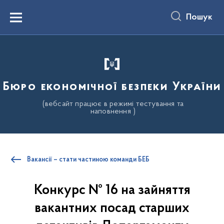
до
основного
Пошук
вмісту
Menu
Бюро економічної безпеки України
(вебсайт працює в режимі тестування та
наповнення )
Вакансії – стати частиною команди БЕБ
Конкурс № 16 на зайняття
вакантних посад старших