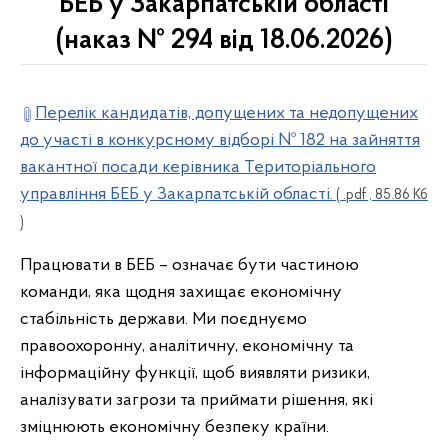
БЕБ у Закарпатській області
(наказ № 294 від 18.06.2026)
Перелік кандидатів, допущених та недопущених
до участі в конкурсному відборі № 182 на зайняття
вакантної посади керівника Територіального
управління БЕБ у Закарпатській області.
( .pdf , 85.86 Кб
)
Працювати в БЕБ – означає бути частиною
команди, яка щодня захищає економічну
стабільність держави. Ми поєднуємо
правоохоронну, аналітичну, економічну та
інформаційну функції, щоб виявляти ризики,
аналізувати загрози та приймати рішення, які
зміцнюють економічну безпеку країни.