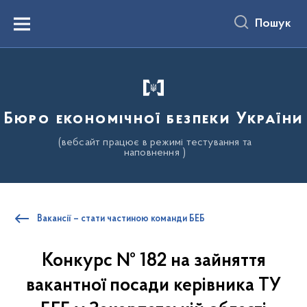
до
основного
Пошук
вмісту
Menu
Бюро економічної безпеки України
(вебсайт працює в режимі тестування та
наповнення )
Вакансії – стати частиною команди БЕБ
Конкурс № 182 на зайняття
вакантної посади керівника ТУ