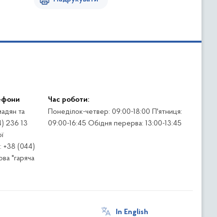
ефони
Час роботи:
адян та
Понеділок-четвер: 09:00-18:00 П'ятниця:
4) 236 13
09:00-16:45 Обідня перерва: 13:00-13:45
ї
 +38 (044)
ва "гаряча
In English