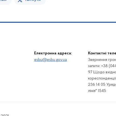
Електронна адреса:
Контактні тел
esbu@esbu.gov.ua
Звернення гром
запити: +38 (04
97 Щодо вхідно
кореспонденції:
236 14 05 Урядо
лінія" 1545