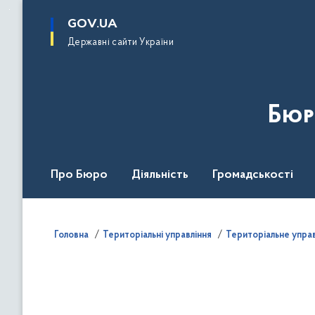
до
основного
GOV.UA
вмісту
Державні сайти України
Бюр
Про Бюро
Діяльність
Громадськості
Дія Центр
Головна
Територіальні управління
Територіальне управ