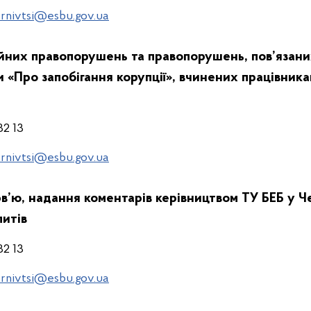
rnivtsi@esbu.gov.ua
них правопорушень та правопорушень, пов’язаних
 «Про запобігання корупції», вчинених працівника
32 13
rnivtsi@esbu.gov.ua
ерв’ю, надання коментарів керівництвом ТУ БЕБ у Ч
питів
32 13
rnivtsi@esbu.gov.ua