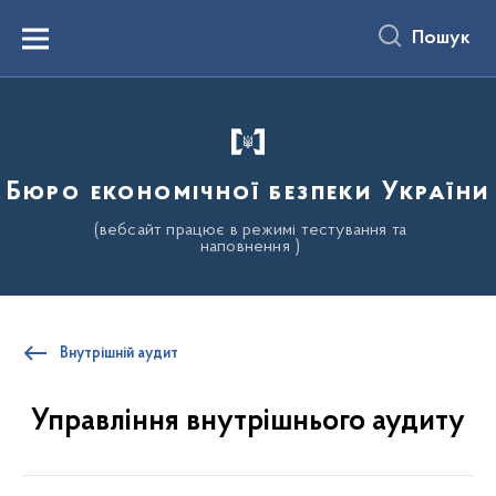
до
основного
Пошук
вмісту
Menu
Бюро економічної безпеки України
(вебсайт працює в режимі тестування та
наповнення )
Внутрішній аудит
Управління внутрішнього аудиту