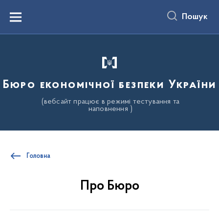
до
основного
Пошук
вмісту
Menu
Бюро економічної безпеки України
(вебсайт працює в режимі тестування та
наповнення )
Головна
Про Бюро