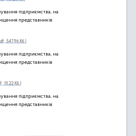
нування підприємства, на
нищення представників
pdf , 547.96 Кб )
нування підприємства, на
нищення представників
f , 111.22 Кб )
нування підприємства, на
нищення представників