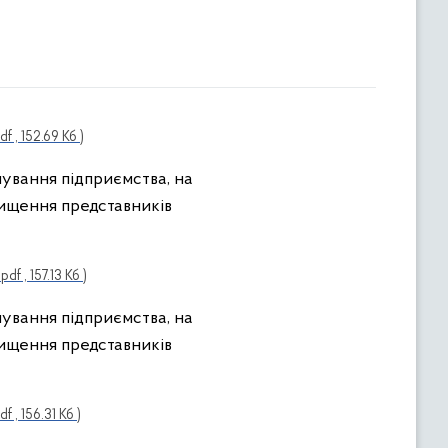
df , 152.69 Кб )
нування підприємства, на
нищення представників
.pdf , 157.13 Кб )
нування підприємства, на
нищення представників
df , 156.31 Кб )