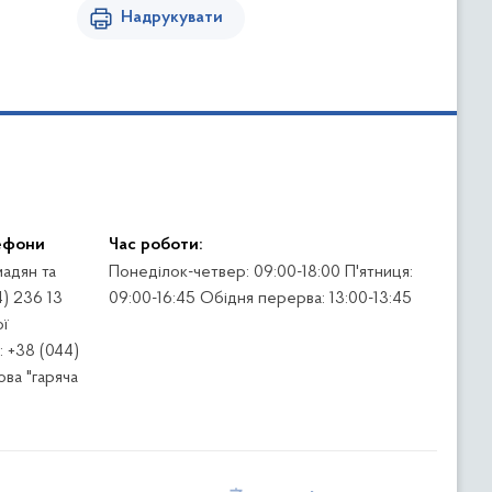
Надрукувати
ефони
Час роботи:
адян та
Понеділок-четвер: 09:00-18:00 П'ятниця:
4) 236 13
09:00-16:45 Обідня перерва: 13:00-13:45
ї
 +38 (044)
ва "гаряча