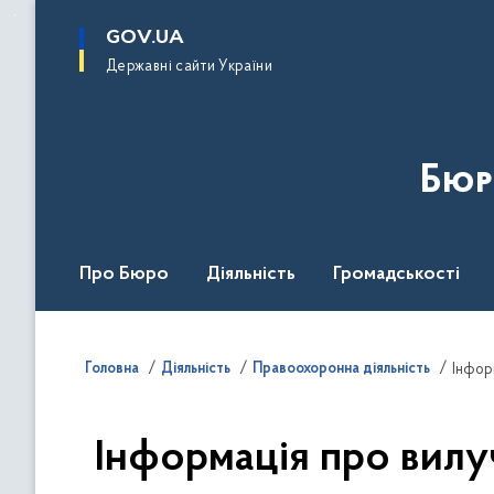
до
основного
GOV.UA
вмісту
Державні сайти України
Бюр
Про Бюро
Діяльність
Громадськості
Дія Центр
Головна
Діяльність
Правоохоронна діяльність
Інфор
Інформація про вилу