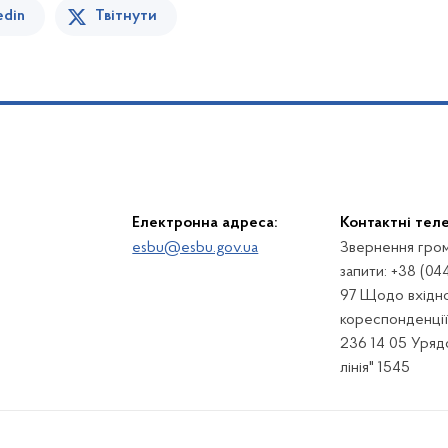
edin
Твітнути
Електронна адреса:
Контактні тел
esbu@esbu.gov.ua
Звернення гром
запити: +38 (04
97 Щодо вхідно
кореспонденції:
236 14 05 Урядо
лінія" 1545