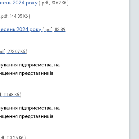
овтень 2024 року
( .pdf , 70.62 Кб )
 .pdf , 144.35 Кб )
ересень 2024 року
( .pdf , 113.89
pdf , 273.07 Кб )
нування підприємства, на
нищення представників
f , 111.48 Кб )
нування підприємства, на
нищення представників
pdf , 110.25 Кб )