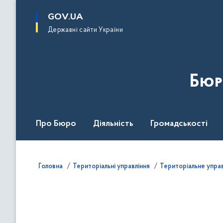
до
основного
GOV.UA
вмісту
Державні сайти України
Бюр
Про Бюро
Діяльність
Громадськості
Дія Центр
Головна
Територіальні управління
Територіальне управл