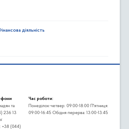
Фінансова діяльність
ефони
Час роботи:
адян та
Понеділок-четвер: 09:00-18:00 П'ятниця:
4) 236 13
09:00-16:45 Обідня перерва: 13:00-13:45
ї
 +38 (044)