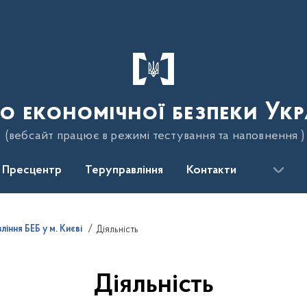
о економічної безпеки Укр
(вебсайт працює в режимі тестування та наповнення )
Пресцентр
Теруправління
Контакти
іння БЕБ у м. Києві
Діяльність
Діяльність