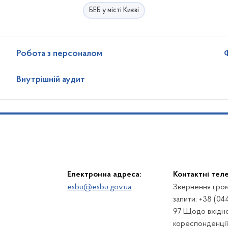
БЕБ у місті Києві
Робота з персоналом
Внутрішній аудит
Електронна адреса:
Контактні тел
esbu@esbu.gov.ua
Звернення гром
запити: +38 (04
97 Щодо вхідно
кореспонденції: