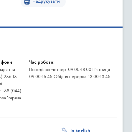
Надрукувати
ефони
Час роботи:
адян та
Понеділок-четвер: 09:00-18:00 П'ятниця:
4) 236 13
09:00-16:45 Обідня перерва: 13:00-13:45
ї
 +38 (044)
ва "гаряча
In English