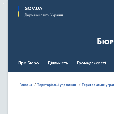
до
основного
GOV.UA
вмісту
Державні сайти України
Бюр
Про Бюро
Діяльність
Громадськості
Дія Центр
Головна
Територіальні управління
Територіальне управл