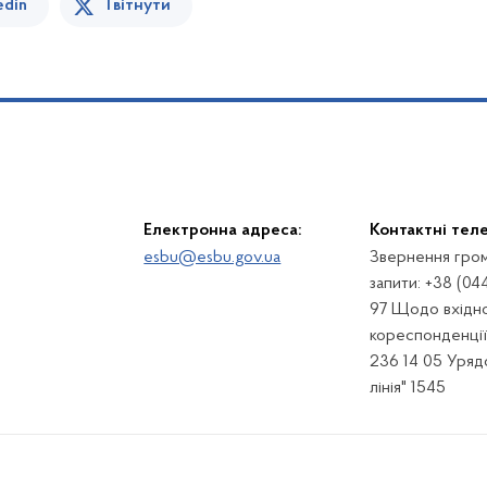
edin
Твітнути
Електронна адреса:
Контактні тел
esbu@esbu.gov.ua
Звернення гром
запити: +38 (04
97 Щодо вхідно
кореспонденції:
236 14 05 Урядо
лінія" 1545