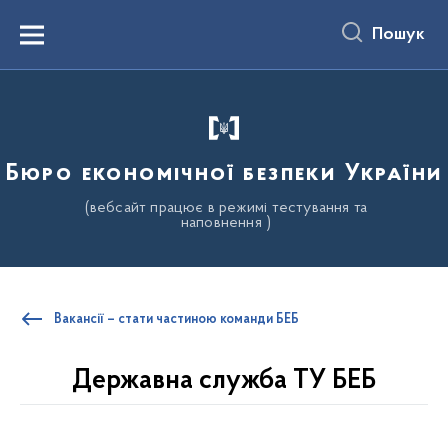
до
основного
Пошук
вмісту
Menu
Бюро економічної безпеки України
(вебсайт працює в режимі тестування та
наповнення )
Вакансії – стати частиною команди БЕБ
Державна служба ТУ БЕБ