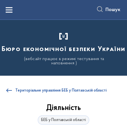
до
основного
Пошук
вмісту
Menu
Бюро економічної безпеки України
(вебсайт працює в режимі тестування та
наповнення )
Територіальне управління БЕБ у Полтавській області
Діяльність
БЕБ у Полтавській області