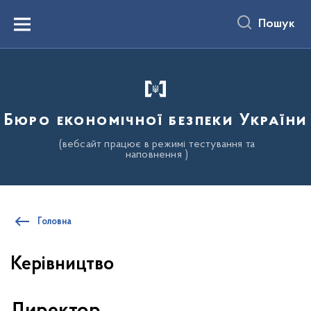
до
основного
Пошук
вмісту
Menu
Бюро економічної безпеки України
(вебсайт працює в режимі тестування та
наповнення )
Головна
Керівництво