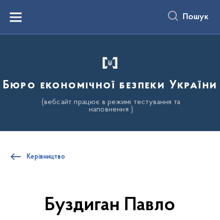
до
основного
Пошук
вмісту
Menu
Бюро економічної безпеки України
(вебсайт працює в режимі тестування та
наповнення )
Керівництво
Буздиган Павло