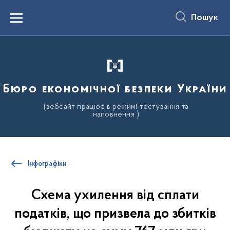
до
основного
Пошук
вмісту
Menu
Бюро економічної безпеки України
(вебсайт працює в режимі тестування та
наповнення )
Інфографіки
Схема ухилення від сплати
податків, що призвела до збитків