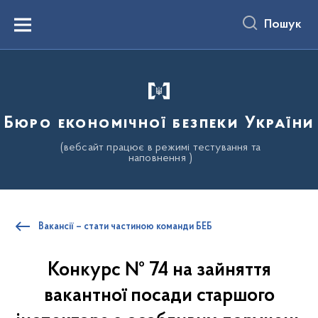
до
основного
Пошук
вмісту
Menu
Бюро економічної безпеки України
(вебсайт працює в режимі тестування та
наповнення )
Вакансії – стати частиною команди БЕБ
Конкурс № 74 на зайняття
вакантної посади старшого