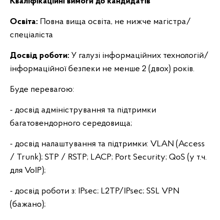
Кваліфікаційні вимоги до кандидатів
Освіта:
Повна вища освіта, не нижче магістра/
спеціаліста
Досвід роботи:
У галузі інформаційних технологій/
інформаційної безпеки не менше 2 (двох) років.
Буде перевагою:
- досвід адміністрування та підтримки
багатовендорного середовища;
- досвід налаштування та підтримки: VLAN (Access
/ Trunk); STP / RSTP; LACP; Port Security; QoS (у т.ч.
для VoIP);
- досвід роботи з: IPsec; L2TP/IPsec; SSL VPN
(бажано);