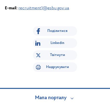
E-mail:
recruitment1@esbu.gov.ua
Поділитися
Linkedin
Твітнути
Надрукувати
Мапа порталу