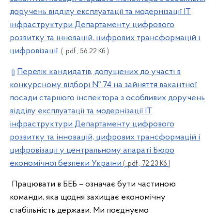
доручень відділу експлуатації та модернізації ІТ
інфраструктури Департаменту цифрового
розвитку та інновацій, цифрових трансформацій і
цифровізації
( .pdf , 56.22 Кб )
Перелік кандидатів, допущених до участі в
конкурсному відборі № 74 на зайняття вакантної
посади старшого інспектора з особливих доручень
відділу експлуатації та модернізації ІТ
інфраструктури Департаменту цифрового
розвитку та інновацій, цифрових трансформацій і
цифровізації у центральному апараті Бюро
економічної безпеки України
( .pdf , 72.23 Кб )
Працювати в БЕБ – означає бути частиною
команди, яка щодня захищає економічну
стабільність держави. Ми поєднуємо