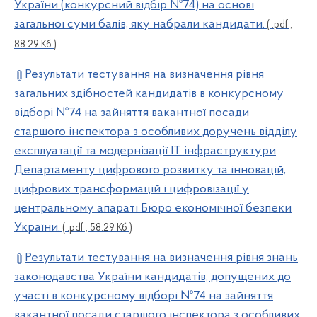
України (конкурсний відбір №74) на основі
загальної суми балів, яку набрали кандидати.
( .pdf ,
88.29 Кб )
Результати тестування на визначення рівня
загальних здібностей кандидатів в конкурсному
відборі №74 на зайняття вакантної посади
старшого інспектора з особливих доручень відділу
експлуатації та модернізації ІТ інфраструктури
Департаменту цифрового розвитку та інновацій,
цифрових трансформацій і цифровізації у
центральному апараті Бюро економічної безпеки
України.
( .pdf , 58.29 Кб )
Результати тестування на визначення рівня знань
законодавства України кандидатів, допущених до
участі в конкурсному відборі №74 на зайняття
вакантної посади старшого інспектора з особливих