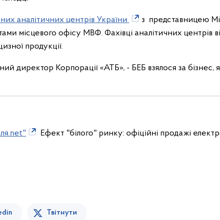
чних аналітичних центрів України
з представницею М
тами місцевого офісу МВФ. Фахівці аналітичних центрів 
цизної продукції.
ний директор Корпорації «АТБ», - БЕБ взялося за бізнес, 
ля.net"
Ефект "білого" ринку: офіційні продажі електр
edin
Твітнути