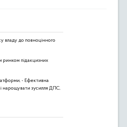
ку владу до повноцінного
им ринком підакцизних
латформи, - Ефективна
алі нарощувати зусилля ДПС,