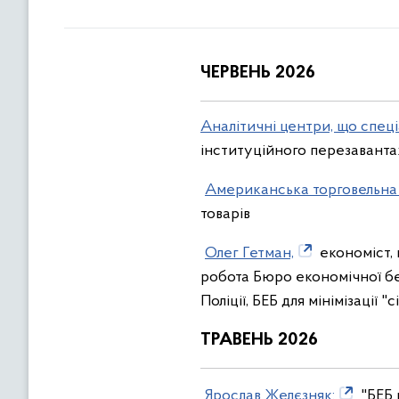
ЧЕРВЕНЬ 2026
Аналітичні центри, що спеці
інституційного перезавант
Американська торговельна
товарів
Олег Гетман,
економіст,
робота Бюро економічної б
Поліції, БЕБ для мінімізації "
ТРАВЕНЬ 2026
Ярослав Желєзняк:
"БЕБ 