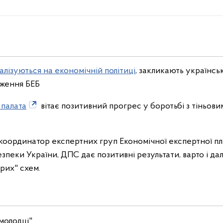
алізуються на економічній політиці
, закликають українсь
аження БЕБ
 палата
вітає позитивний прогрес у боротьбі з тіньов
 координатор експертних груп Економічної експертної п
езпеки України, ДПС
дає позитивні результати, варто і д
сірих" схем.
молодці"