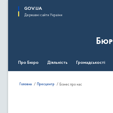
до
основного
GOV.UA
вмісту
Державні сайти України
Бюр
Про Бюро
Діяльність
Громадськості
Дія Центр
Головна
Пресцентр
Бізнес про нас