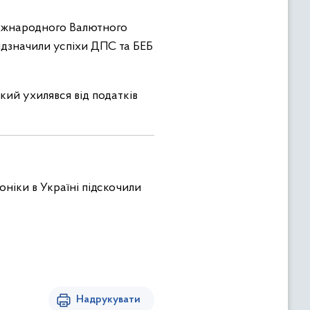
іжнародного Валютного
відзначили успіхи ДПС та БЕБ
який ухилявся від податків
оніки в Україні підскочили
Надрукувати