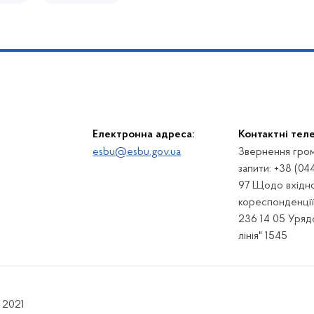
Електронна адреса:
Контактні тел
esbu@esbu.gov.ua
Звернення гром
запити: +38 (04
97 Щодо вхідно
кореспонденції:
236 14 05 Урядо
лінія" 1545
 2021