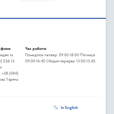
ефони
Час роботи:
адян та
Понеділок-четвер: 09:00-18:00 П'ятниця:
4) 236 13
09:00-16:45 Обідня перерва: 13:00-13:45
ї
 +38 (044)
ва "гаряча
In English