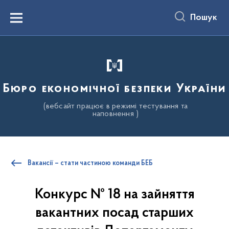
до
основного
Пошук
вмісту
Menu
Бюро економічної безпеки України
(вебсайт працює в режимі тестування та
наповнення )
Вакансії – стати частиною команди БЕБ
Конкурс № 18 на зайняття
вакантних посад старших