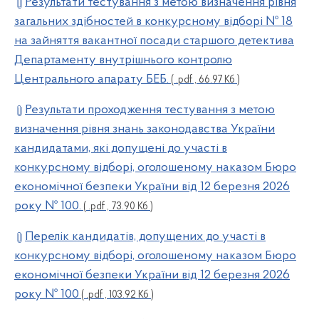
Результати тестування з метою визначення рівня
загальних здібностей в конкурсному відборі № 18
на зайняття вакантної посади старшого детектива
Департаменту внутрішнього контролю
Центрального апарату БЕБ.
( .pdf , 66.97 Кб )
Результати проходження тестування з метою
визначення рівня знань законодавства України
кандидатами, які допущені до участі в
конкурсному відборі, оголошеному наказом Бюро
економічної безпеки України від 12 березня 2026
року № 100.
( .pdf , 73.90 Кб )
Перелік кандидатів, допущених до участі в
конкурсному відборі, оголошеному наказом Бюро
економічної безпеки України від 12 березня 2026
року № 100
( .pdf , 103.92 Кб )