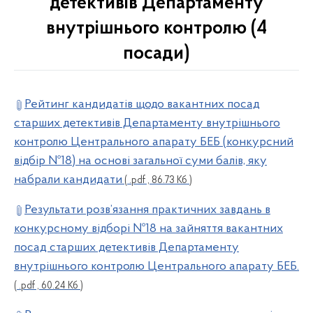
детективів Департаменту
внутрішнього контролю (4
посади)
Рейтинг кандидатів щодо вакантних посад
старших детективів Департаменту внутрішнього
контролю Центрального апарату БЕБ (конкурсний
відбір №18) на основі загальної суми балів, яку
набрали кандидати
( .pdf , 86.73 Кб )
Результати розв’язання практичних завдань в
конкурсному відборі №18 на зайняття вакантних
посад старших детективів Департаменту
внутрішнього контролю Центрального апарату БЕБ.
( .pdf , 60.24 Кб )