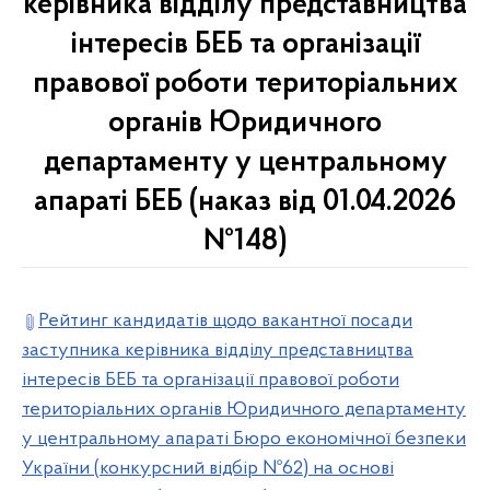
керівника відділу представництва
інтересів БЕБ та організації
правової роботи територіальних
органів Юридичного
департаменту у центральному
апараті БЕБ (наказ від 01.04.2026
№148)
Рейтинг кандидатів щодо вакантної посади
заступника керівника відділу представництва
інтересів БЕБ та організації правової роботи
територіальних органів Юридичного департаменту
у центральному апараті Бюро економічної безпеки
України (конкурсний відбір №62) на основі