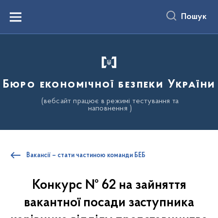
до
основного
Пошук
вмісту
Menu
Бюро економічної безпеки України
(вебсайт працює в режимі тестування та
наповнення )
Вакансії – стати частиною команди БЕБ
Конкурс № 62 на зайняття
вакантної посади заступника