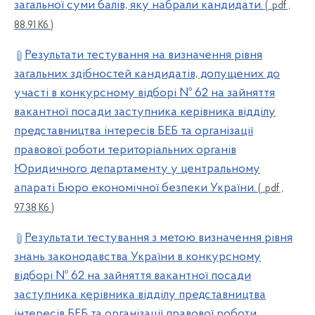
загальної суми балів, яку набрали кандидати.
( .pdf ,
88.91 Кб )
Результати тестування на визначення рівня
загальних здібностей кандидатів, допущених до
участі в конкурсному відборі № 62 на зайняття
вакантної посади заступника керівника відділу
представництва інтересів БЕБ та організації
правової роботи територіальних органів
Юридичного департаменту у центральному
апараті Бюро економічної безпеки України.
( .pdf ,
97.38 Кб )
Результати тестування з метою визначення рівня
знань законодавства України в конкурсному
відборі № 62 на зайняття вакантної посади
заступника керівника відділу представництва
інтересів БЕБ та організації правової роботи