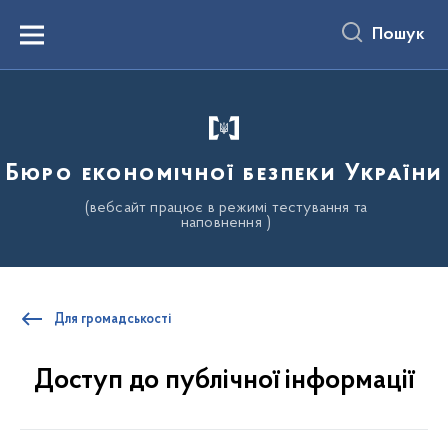
до
основного
Пошук
вмісту
Menu
Бюро економічної безпеки України
(вебсайт працює в режимі тестування та
наповнення )
Для громадськості
Доступ до публічної інформації