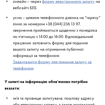
онлайн – через
форму електронного запиту
на
вебсайті БЕБ
усно – шляхом телефонного дзвінка на "гарячу"
лінію за номером +38 (044) 236 13 97,
звернення приймаються щоденно з понеділка
по п’ятницю з 14:00 до 16:00. Відповідальний
працівник заповнить форму для подання
вашого запиту на отримання публічної
інформації за телефоном.
Завантажити форму для подання запиту за
телефоном
У запиті на інформацію обов’язково потрібно
вказати:
ім’я та прізвище запитувача, поштову адресу
або електронну адресу, а також контактний