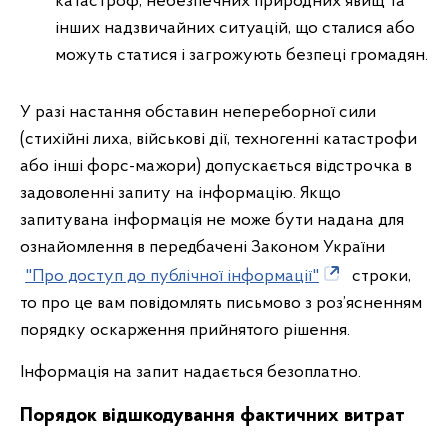
катастроф, небезпечних природних явищ та
інших надзвичайних ситуацій, що сталися або
можуть статися і загрожують безпеці громадян.
У разі настання обставин непереборної сили
(стихійні лиха, військові дії, техногенні катастрофи
або інші форс-мажори) допускається відстрочка в
задоволенні запиту на інформацію. Якщо
запитувана інформація не може бути надана для
ознайомлення в передбачені Законом України
"Про доступ до публічної інформації"
строки,
то про це вам повідомлять письмово з роз’ясненням
порядку оскарження прийнятого рішення.
Інформація на запит надається безоплатно.
Порядок відшкодування фактичних витрат