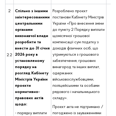
2
Спільно з іншими
Розроблено проєкт
заінтересованими
постанови Кабінету Міністрів
Де
центральними
України «Про внесення зміни
органами
до пункту 2 Порядку виплати
виконавчої влади
щомісячної грошової
розробити та
компенсації сум податку з
внести до 31 січня
доходів фізичних осіб, що
Ю
2026 року в
утримуються з грошового
2.2
де
установленому
забезпечення, грошових
порядку на
винагород та інших виплат,
розгляд Кабінету
одержаних
Міністрів України
військовослужбовцями,
проєкти
поліцейськими та особами
нормативно-
рядового і начальницького
правових актів
складу».
щодо:
Проєкт акта не підтримано /
- порядку виплати
погоджено із зауваженнями