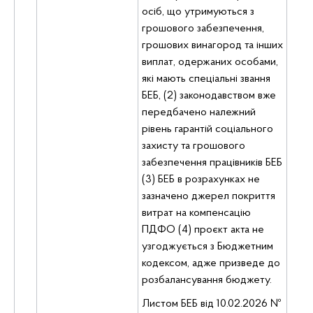
осіб, що утримуються з
грошового забезпечення,
грошових винагород та інших
виплат, одержаних особами,
які мають спеціальні звання
БЕБ, (2) законодавством вже
передбачено належний
рівень гарантій соціального
захисту та грошового
забезпечення працівників БЕБ
(3) БЕБ в розрахунках не
зазначено джерел покриття
витрат на компенсацію
ПДФО (4) проєкт акта не
узгоджується з Бюджетним
кодексом, адже призведе до
розбалансування бюджету.
Листом БЕБ від 10.02.2026 №