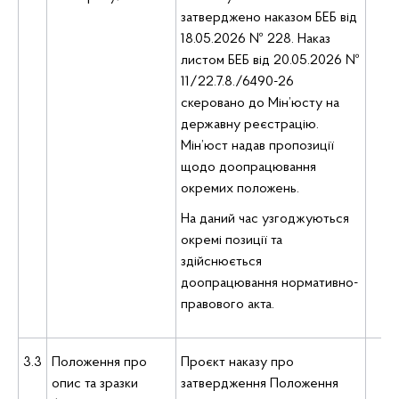
затверджено наказом БЕБ від
18.05.2026 № 228. Наказ
листом БЕБ від 20.05.2026 №
11/22.7.8./6490-26
скеровано до Мін’юсту на
державну реєстрацію.
Мін’юст надав пропозиції
щодо доопрацювання
окремих положень.
На даний час узгоджуються
окремі позиції та
здійснюється
доопрацювання нормативно-
правового акта.
3.3
Положення про
Проєкт наказу про
Де
опис та зразки
затвердження Положення
оп