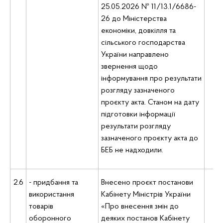
25.05.2026 № 11/13.1/6686-
26 до Міністерства
економіки, довкілля та
сільського господарства
України направлено
звернення щодо
інформування про результати
розгляду зазначеного
проєкту акта. Станом на дату
підготовки інформації
результати розгляду
зазначеного проєкту акта до
БЕБ не надходили.
2.6
- придбання та
Внесено проєкт постанови
Ю
використання
Кабінету Міністрів України
де
товарів
«Про внесення змін до
оборонного
деяких постанов Кабінету