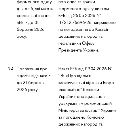
форменого одягу
про опис та зразки
т
для осіб, які мають
форменого одягу листом
р
спеціальні звання
БЕБ від 25.05.2026 №
БЕБ, - до 31
11/21.2./6696-26 направлено
березня 2026
на погодження до Комісії
року;
державних нагород та
геральдики Офісу
Президента України.
3.4
Положення про
Наказ БЕБ від 09.04.2026 №
Де
відомчі відзнаки ‒
175 «Про відомчі
п
до 31 березня
заохочувальні відзнаки Бюро
2026 року;
економічної безпеки
України» опрацьовано з
урахуванням рекомендацій
Міністерства юстиції України
та погоджено Комісією
державних нагород та