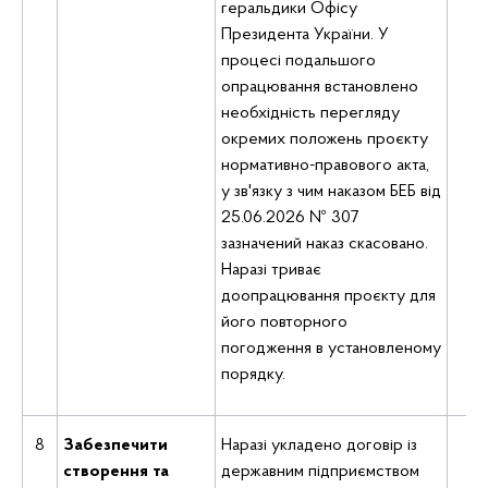
геральдики Офісу
Президента України. У
процесі подальшого
опрацювання встановлено
необхідність перегляду
окремих положень проєкту
нормативно-правового акта,
у зв'язку з чим наказом БЕБ від
25.06.2026 № 307
зазначений наказ скасовано.
Наразі триває
доопрацювання проєкту для
його повторного
погодження в установленому
порядку.
8
Забезпечити
Наразі укладено договір із
Де
створення та
державним підприємством
ц