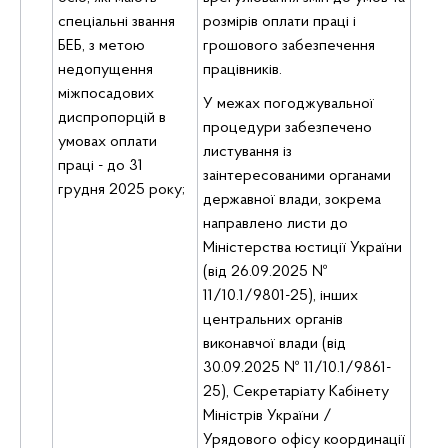
спеціальні звання
розмірів оплати праці і
БЕБ, з метою
грошового забезпечення
Ю
недопущення
працівників.
де
міжпосадових
У межах погоджувальної
диспропорцій в
процедури забезпечено
умовах оплати
листування із
праці - до 31
заінтересованими органами
грудня 2025 року;
державної влади, зокрема
направлено листи до
Міністерства юстиції України
(від 26.09.2025 №
11/10.1/9801-25), інших
центральних органів
виконавчої влади (від
30.09.2025 № 11/10.1/9861-
25), Секретаріату Кабінету
Міністрів України /
Урядового офісу координації