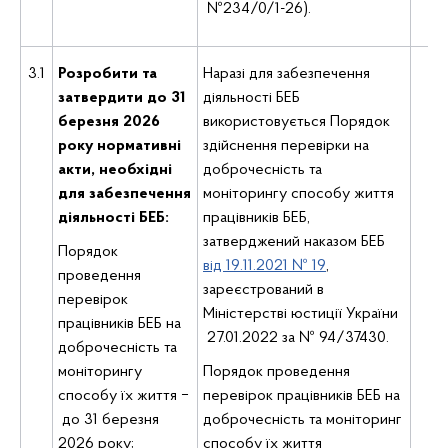
№234/0/1-26).
3.1
Розробити та
Наразі для забезпечення
затвердити до 31
діяльності БЕБ
березня 2026
використовується Порядок
року нормативні
здійснення перевірки на
акти, необхідні
доброчесність та
Де
для забезпечення
моніторингу способу життя
вн
діяльності БЕБ:
працівників БЕБ,
к
затверджений наказом БЕБ
Порядок
від 19.11.2021 № 19
,
проведення
зареєстрований в
перевірок
Міністерстві юстиції України
працівників БЕБ на
27.01.2022 за № 94/37430.
доброчесність та
моніторингу
Порядок проведення
способу їх життя ‒
перевірок працівників БЕБ на
до 31 березня
доброчесність та моніторинг
2026 року;
способу їх життя