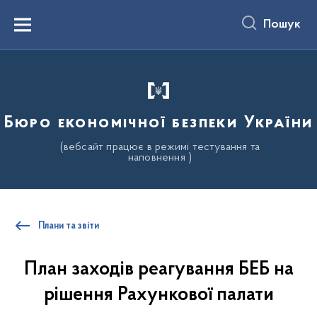
до
основного
Пошук
вмісту
Menu
Бюро економічної безпеки України
(вебсайт працює в режимі тестування та
наповнення )
Плани та звіти
План заходів реагування БЕБ на
рішення Рахункової палати