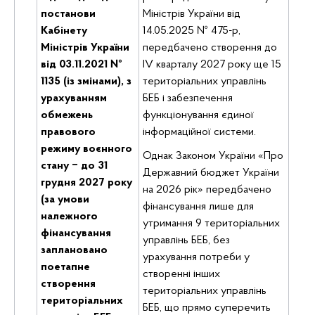
постанови
Міністрів України від
Кабінету
14.05.2025 № 475-р,
Міністрів України
передбачено створення до
від 03.11.2021 №
IV кварталу 2027 року ще 15
1135 (із змінами), з
територіальних управлінь
урахуванням
БЕБ і забезпечення
обмежень
функціонування єдиної
правового
інформаційної системи.
режиму воєнного
Однак Законом України «Про
стану ‒ до 31
Державний бюджет України
грудня 2027 року
на 2026 рік» передбачено
(за умови
фінансування лише для
належного
утримання 9 територіальних
фінансування
управлінь БЕБ, без
заплановано
урахування потреби у
поетапне
створенні інших
створення
територіальних управлінь
територіальних
БЕБ, що прямо суперечить