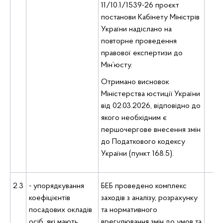
11/10.1/1539-26 проєкт
постанови Кабінету Міністрів
України надіслано на
повторне проведення
правової експертизи до
Мін’юсту.
Отримано висновок
Міністерства юстиції України
від 02.03.2026, відповідно до
якого необхідним є
першочергове внесення змін
до Податкового кодексу
України (пункт 168.5).
2.3
- упорядкування
БЕБ проведено комплекс
коефіцієнтів
заходів з аналізу, розрахунку
Де
посадових окладів
та нормативного
осіб, які мають
врегулювання змін до умов та