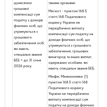
щомісячної
такими органами:
грошової
Мін’юст - пунктом 168.5
компенсації сум
статті 168 Податкового
податку з доходів
кодексу України не
фізичних осіб, що
передбачено виплату
утримуються з
компенсації сум податку на
грошового
доходи фізичних осіб, що
забезпечення осіб,
утримуються з грошового
які мають
забезпечення, грошових
спеціальні звання
винагород та інших виплат,
БЕБ
‒
до 31 січня
одержаних особами, які
2026 року;
мають спеціальні звання БЕБ,
Мінфін, Мінекономіки: (1)
пунктом 168.5 статті 168
Податкового кодексу
України не передбачено
виплату компенсації сум
податку на доходи фізичних