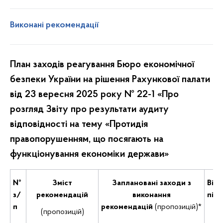
Виконані рекомендації
План заходів реагування Бюро економічної
безпеки України на рішення Рахункової палати
від 23 вересня 2025 року № 22-1 «Про
розгляд Звіту про результати аудиту
відповідності на тему «Протидія
правопорушенням, що посягають на
функціонування економіки держави»
№
Зміст
Заплановані заходи з
Від
з/
рекомендацій
виконання
підр
п
рекомендацій
(пропозицій)*
(пропозицій)