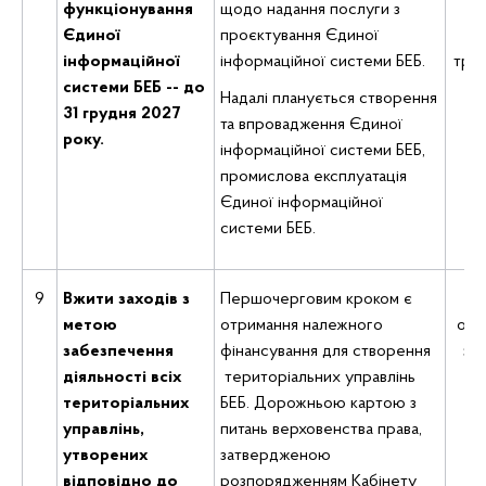
функціонування
щодо надання послуги з
Єдиної
проєктування Єдиної
ц
інформаційної
інформаційної системи БЕБ.
тран
системи БЕБ -- до
ци
Надалі планується створення
31 грудня 2027
та впровадження Єдиної
року.
інформаційної системи БЕБ,
промислова експлуатація
Єдиної інформаційної
системи БЕБ.
9
Вжити заходів з
Першочерговим кроком є
Де
метою
отримання належного
орг
забезпечення
фінансування для створення
за
діяльності всіх
територіальних управлінь
д
територіальних
БЕБ. Дорожньою картою з
управлінь,
питань верховенства права,
Де
утворених
затвердженою
п
відповідно до
розпорядженням Кабінету