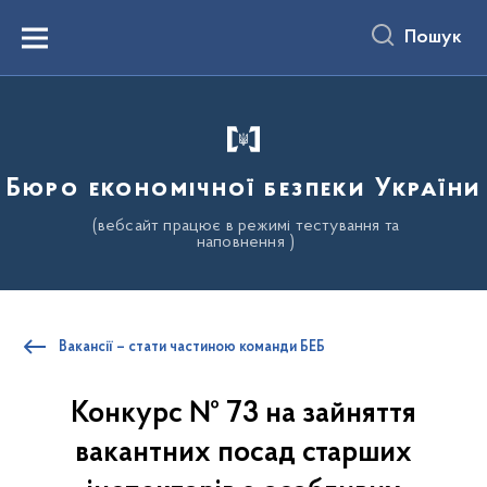
до
основного
Пошук
вмісту
Menu
Бюро економічної безпеки України
(вебсайт працює в режимі тестування та
наповнення )
Вакансії – стати частиною команди БЕБ
Конкурс № 73 на зайняття
вакантних посад старших