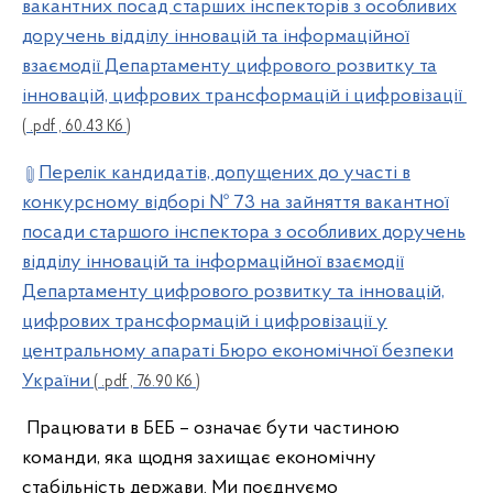
вакантних посад старших інспекторів з особливих
доручень відділу інновацій та інформаційної
взаємодії Департаменту цифрового розвитку та
інновацій, цифрових трансформацій і цифровізації
( .pdf , 60.43 Кб )
Перелік кандидатів, допущених до участі в
конкурсному відборі № 73 на зайняття вакантної
посади старшого інспектора з особливих доручень
відділу інновацій та інформаційної взаємодії
Департаменту цифрового розвитку та інновацій,
цифрових трансформацій і цифровізації у
центральному апараті Бюро економічної безпеки
України
( .pdf , 76.90 Кб )
Працювати в БЕБ – означає бути частиною
команди, яка щодня захищає економічну
стабільність держави. Ми поєднуємо