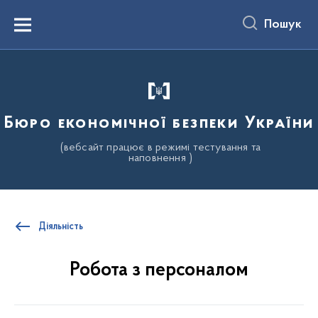
до
основного
Пошук
вмісту
Menu
Бюро економічної безпеки України
(вебсайт працює в режимі тестування та
наповнення )
Діяльність
Робота з персоналом