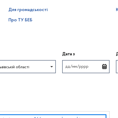
Для громадськості
Про ТУ БЕБ
Введіть дату у форм
Дата з
ьвівській області