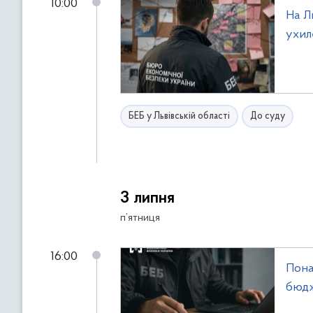
10:00
На Л
ухил
БЕБ у Львівській області
До суду
3 липня
п’ятниця
16:00
Пона
бюдж