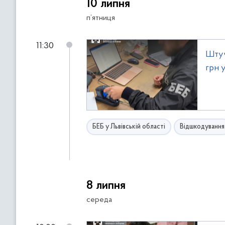
10 липня
п’ятниця
11:30
Штуч
грн 
БЕБ у Львівській області
Відшкодування
8 липня
середа