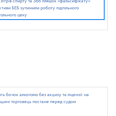
 літрів спирту та 366 пляшок «фальсифікату»:
ктиви БЕБ зупинили роботу підпільного
гольного цеху
ть бочок алкоголю без акцизу та ліцензії: на
вщині торговець постане перед судом