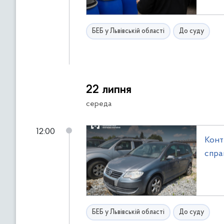
БЕБ у Львівській області
До суду
22 липня
середа
12:00
Конт
спра
БЕБ у Львівській області
До суду