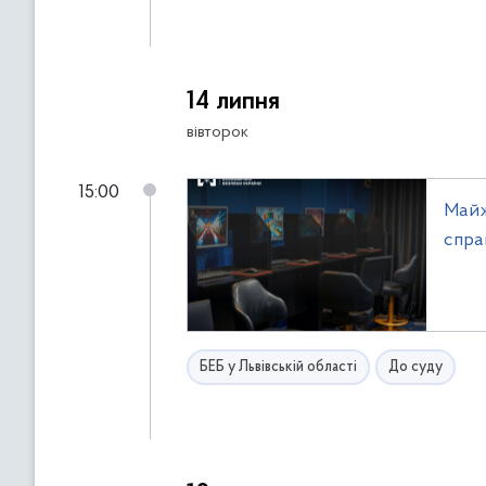
14 липня
вівторок
15:00
Майж
спра
БЕБ у Львівській області
До суду