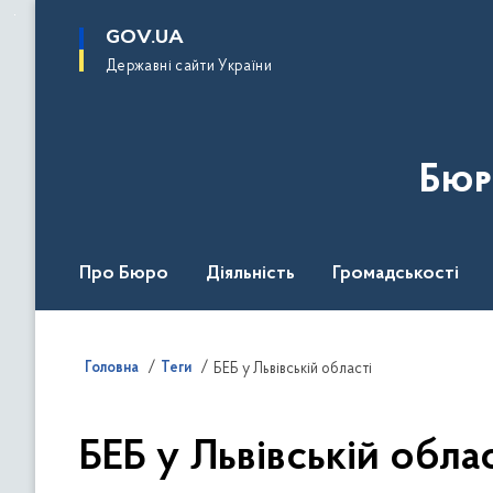
до
основного
GOV.UA
вмісту
Державні сайти України
Бюр
Про Бюро
Діяльність
Громадськості
Дія Центр
Головна
Теги
БЕБ у Львівській області
БЕБ у Львівській облас