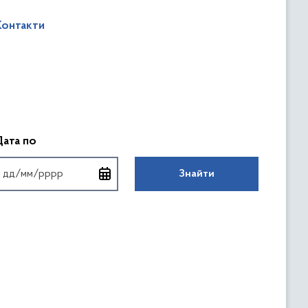
Контакти
аті
Введіть дату у форматі
Дата по
Знайти