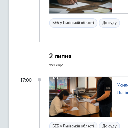
БЕБ у Львівській області
До суду
2 липня
четвер
17:00
Ухил
Льві
БЕБ у Львівській області
До суду