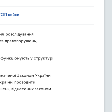
ТОП кейси
я, розслідування
та правопорушень,
та функціонують у структурі
значеної Законом України
країни, проводити
ушень, віднесених законом