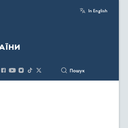
In English
аїни
Пошук
ь