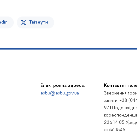
edin
Твітнути
Електронна адреса:
Контактні тел
esbu@esbu.gov.ua
Звернення гром
запити: +38 (04
97 Щодо вхідно
кореспонденції:
236 14 05 Урядо
лінія" 1545