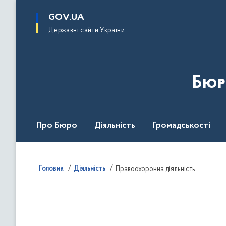
до
основного
GOV.UA
вмісту
Державні сайти України
Бюр
Про Бюро
Діяльність
Громадськості
Дія Центр
Головна
Діяльність
Правоохоронна діяльність