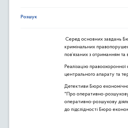
Розшук
Серед основних завдань Бюр
кримінальних правопорушен
пов’язаних з отриманням та
Реалізацію правоохоронної ф
центрального апарату та те
Детективи Бюро економічної
"Про оперативно-розшукову 
оперативно-розшукову діяль
до підслідності Бюро економ