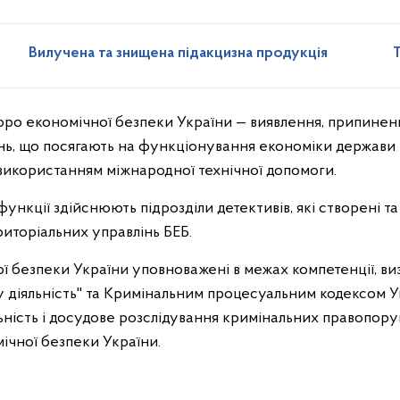
Вилучена та знищена підакцизна продукція
о економічної безпеки України — виявлення, припиненн
ь, що посягають на функціонування економіки держави 
 використанням міжнародної технічної допомоги.
ункції здійснюють підрозділи детективів, які створені 
риторіальних управлінь БЕБ.
 безпеки України уповноважені в межах компетенції, ви
діяльність" та Кримінальним процесуальним кодексом У
ність і досудове розслідування кримінальних правопор
ічної безпеки України.