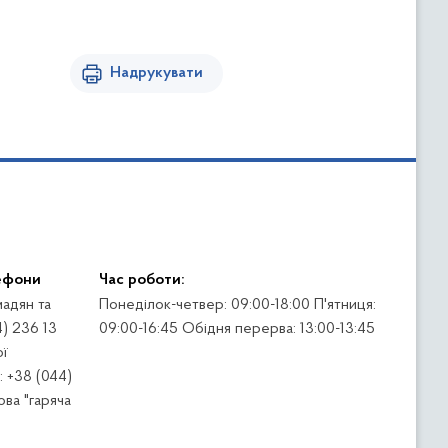
Надрукувати
ефони
Час роботи:
адян та
Понеділок-четвер: 09:00-18:00 П'ятниця:
4) 236 13
09:00-16:45 Обідня перерва: 13:00-13:45
ї
 +38 (044)
ва "гаряча