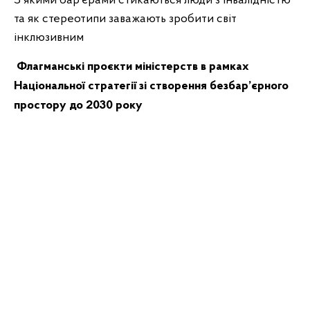
З якими бар’єрами стикаються люди з інвалідністю
та як стереотипи заважають зробити світ
інклюзивним
Флагманські проєкти міністерств в рамках
Національної стратегії зі створення безбар’єрного
простору до 2030 року