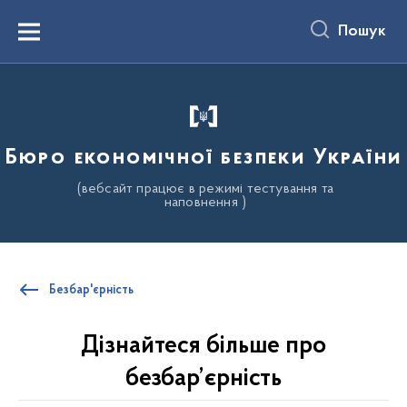
до
основного
Пошук
вмісту
Menu
Бюро економічної безпеки України
(вебсайт працює в режимі тестування та
наповнення )
Безбар'єрність
Дізнайтеся більше про
безбар’єрність