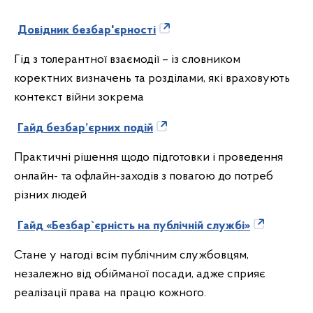
Довідник безбар'єрності
Гід з толерантної взаємодії – із словником
коректних визначень та розділами, які враховують
контекст війни зокрема
Гайд безбар’єрних подій
Практичні рішення щодо підготовки і проведення
онлайн- та офлайн-заходів з повагою до потреб
різних людей
Гайд «Безбар`єрність на публічній службі»
Стане у нагоді всім публічним службовцям,
незалежно від обійманої посади, адже сприяє
реалізації права на працю кожного.