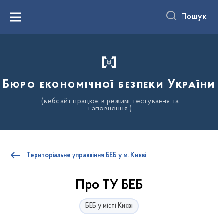
до
основного
Пошук
вмісту
Menu
Бюро економічної безпеки України
(вебсайт працює в режимі тестування та
наповнення )
Територіальне управління БЕБ у м. Києві
Про ТУ БЕБ
БЕБ у місті Києві