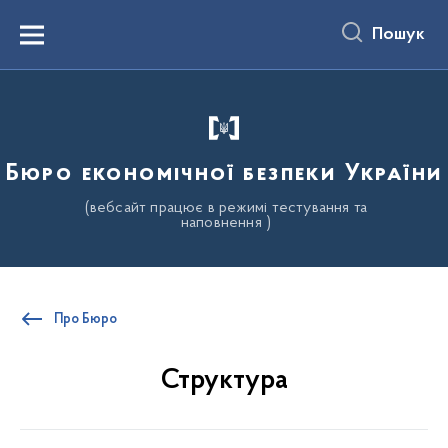
до
основного
Пошук
вмісту
Menu
Бюро економічної безпеки України
(вебсайт працює в режимі тестування та
наповнення )
Про Бюро
Структура