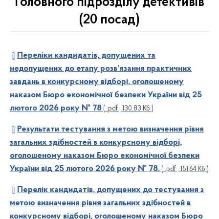
Головного підрозділу детективів
(20 посад)
Переліки кандидатів, допущених та
недопущених до етапу розв’язання практичних
завдань в конкурсному відборі, оголошеному
наказом Бюро економічної безпеки України від 25
лютого 2026 року № 78
( .pdf , 130.83 Кб )
Результати тестування з метою визначення рівня
загальних здібностей в конкурсному відборі,
оголошеному наказом Бюро економічної безпеки
України від 25 лютого 2026 року № 78.
( .pdf , 151.64 Кб )
Перелік кандидатів, допущених до тестування з
метою визначення рівня загальних здібностей в
конкурсному відборі, оголошеному наказом Бюро