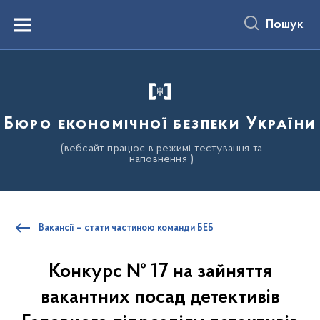
до
основного
Пошук
вмісту
Menu
Бюро економічної безпеки України
(вебсайт працює в режимі тестування та
наповнення )
Вакансії – стати частиною команди БЕБ
Конкурс № 17 на зайняття
вакантних посад детективів