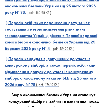
економічної безпеки України від 25 лютого 2026
року № 78.
( .pdf , 160.95 Кб )
Перелік осіб, яким перенесено дату та час
тестування з метою визначення рівня знань
законодавства України, рішення Першої кадрової
комісії Бюро економічної безпеки України від 25
березня 2026 року № 4
( .pdf , 59.90 Кб )
Перелік кандидатів, допущених до участі в
конкурсному відборі, а також перелік осіб, яким
відмовлено в допуску до участі в конкурсному
відборі, оголошеному наказом БЕБ від 25 лютого
2026 року № 78
( .pdf , 176.10 Кб )
Бюро економічної безпеки України оголошує
конкурсний відбір на зайняття вакантних посад