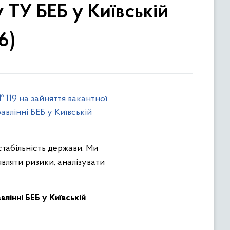
 ТУ БЕБ у Київській
6)
 119 на зайняття вакантної
влінні БЕБ у Київській
табільність держави. Ми
вляти ризики, аналізувати
інні БЕБ у Київській