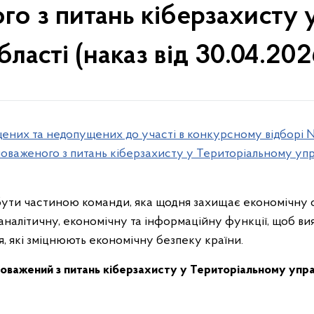
 з питань кіберзахисту у
бласті (наказ від 30.04.202
ених та недопущених до участі в конкурсному відборі №
важеного з питань кіберзахисту у Територіальному упра
бути частиною команди, яка щодня захищає економічну с
налітичну, економічну та інформаційну функції, щоб вия
я, які зміцнюють економічну безпеку країни.
важений з питань кіберзахисту у Територіальному управл