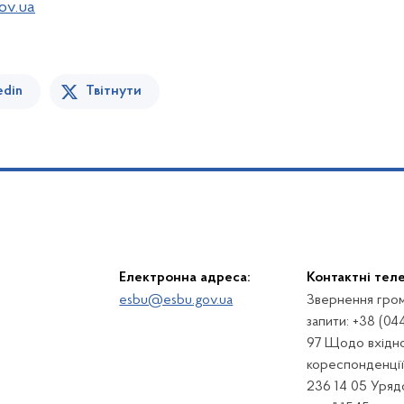
ov.ua
edin
Твітнути
Електронна адреса:
Контактні тел
esbu@esbu.gov.ua
Звернення гром
запити: +38 (04
97 Щодо вхідно
кореспонденції:
236 14 05 Урядо