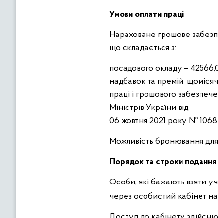
Умови оплати праці
Нараховане грошове забезпеч
що складається з:
посадового окладу – 42566,0
надбавок та премій; щомісяч
праці і грошового забезпеч
Міністрів України від
06 жовтня 2021 року № 1068
Можливість бронювання для 
Порядок та строки подання
Особи, які бажають взяти у
через особистий кабінет н
Доступ до кабінету здійсню