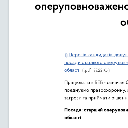
оперуповноваженого
о
Перелік кандидатів, допущ
посади старшого оперуповно
області.
( .pdf , 77.22 Кб )
Працювати в БЕБ - означає 
поєднуємо правоохоронну, а
загрози та приймати рішенн
Посада:
старший оперуповно
області