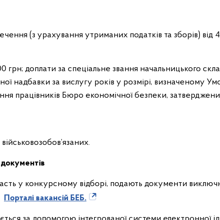
ення (з урахування утриманих податків та зборів) від 4
0 грн; доплати за спеціальне звання начальницького скла
ної надбавки за вислугу років у розмірі, визначеному У
ення працівників Бюро економічної безпеки, затвердже
.
військовозобов’язаних.
 документів
часть у конкурсному відборі, подають документи виключ
а
Порталі вакансій БЕБ.
ється за допомогою інтегрованої системи електронної ід