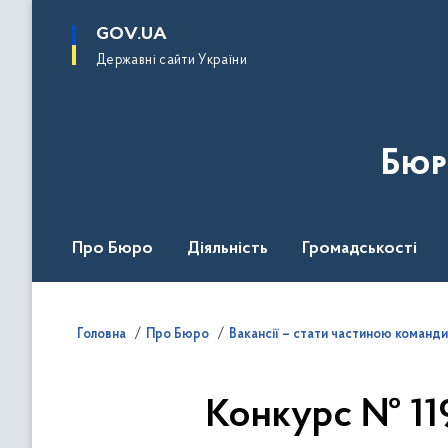
до
основного
GOV.UA
вмісту
Державні сайти України
Бюр
Про Бюро
Діяльність
Громадськості
Дія Центр
Головна
Про Бюро
Вакансії – стати частиною команди
Конкурс № 119