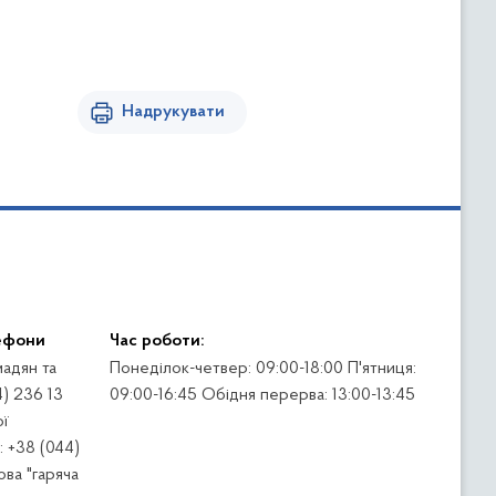
Надрукувати
ефони
Час роботи:
адян та
Понеділок-четвер: 09:00-18:00 П'ятниця:
4) 236 13
09:00-16:45 Обідня перерва: 13:00-13:45
ї
 +38 (044)
ва "гаряча