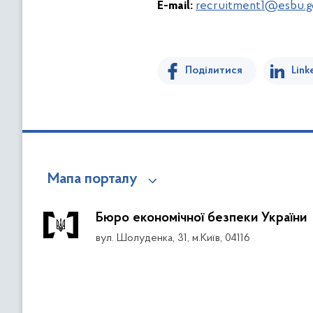
E-mail:
recruitment1@esbu.g
Поділитися
Link
Мапа порталу
Бюро економічної безпеки України
вул. Шолуденка, 31, м.Київ, 04116