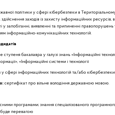
жавної політики у сфері кібербезпеки в Територіальному
а здійснення заходів із захисту інформаційних ресурсів, в
ті у запобіганні, виявленні та припиненні правопорушень
ям інформаційно-комунікаційних технологій.
ндидатів
 ступеня бакалавра у галузі знань «Інформаційні техноло
ормації», «Інформаційні системи і технології
 у сфері інформаційних технологій та/або кібербезпеки
ю:
сертифікат про вільне володіння державною мовою.
сними програмами; знання спеціалізованого програмног
- буде перевагою