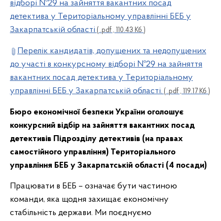
відборі №29 на зайняття вакантних посад
детектива у Територіальному управлінні БЕБ у
Закарпатській області
( .pdf , 110.43 Кб )
Перелік кандидатів, допущених та недопущених
до участі в конкурсному відборі №29 на зайняття
вакантних посад детектива у Територіальному
управлінні БЕБ у Закарпатській області.
( .pdf , 119.17 Кб )
Бюро економічної безпеки України оголошує
конкурсний відбір на зайняття вакантних посад
детективів
Підрозділу детективів (на правах
самостійного управління) Територіального
управління БЕБ у Закарпатській області (4 посади)
Працювати в БЕБ – означає бути частиною
команди, яка щодня захищає економічну
стабільність держави. Ми поєднуємо