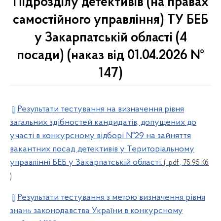
Підрозділу детективів (на правах
самостійного управління) ТУ БЕБ
у Закарпатській області (4
посади) (наказ від 01.04.2026 №
147)
Результати тестування на визначення рівня
загальних здібностей кандидатів, допущених до
участі в конкурсному відборі №29 на зайняття
вакантних посад детективів у Територіальному
управлінні БЕБ у Закарпатській області.
( .pdf , 75.95 Кб
)
Результати тестування з метою визначення рівня
знань законодавства України в конкурсному