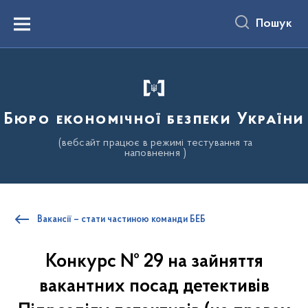
до
основного
Пошук
вмісту
Menu
Бюро економічної безпеки України
(вебсайт працює в режимі тестування та
наповнення )
Вакансії – стати частиною команди БЕБ
Конкурс № 29 на зайняття
вакантних посад детективів