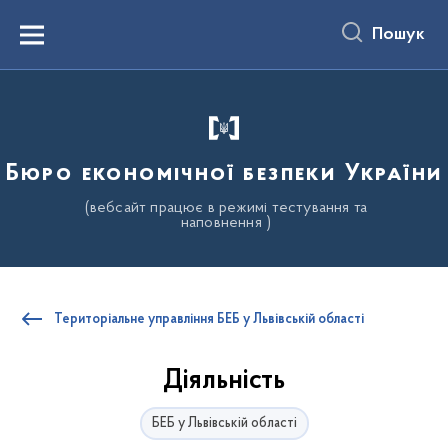
до
основного
Пошук
вмісту
Menu
Бюро економічної безпеки України
(вебсайт працює в режимі тестування та
наповнення )
Територіальне управління БЕБ у Львівській області
Діяльність
БЕБ у Львівській області