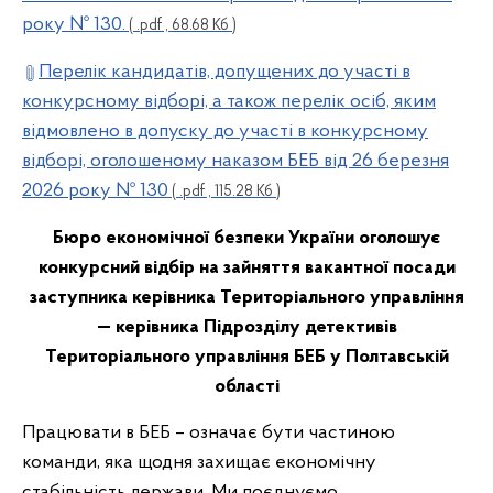
року № 130.
( .pdf , 68.68 Кб )
Перелік кандидатів, допущених до участі в
конкурсному відборі, а також перелік осіб, яким
відмовлено в допуску до участі в конкурсному
відборі, оголошеному наказом БЕБ від 26 березня
2026 року № 130
( .pdf , 115.28 Кб )
Бюро економічної безпеки України оголошує
конкурсний відбір на зайняття вакантної посади
заступника керівника Територіального управління
— керівника Підрозділу детективів
Територіального управління БЕБ у Полтавській
області
Працювати в БЕБ – означає бути частиною
команди, яка щодня захищає економічну
стабільність держави. Ми поєднуємо