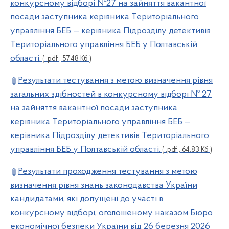
конкурсному відборі №27 на зайняття вакантної
посади заступника керівника Територіального
управління БЕБ — керівника Підрозділу детективів
Територіального управління БЕБ у Полтавській
області.
( .pdf , 57.48 Кб )
Результати тестування з метою визначення рівня
загальних здібностей в конкурсному відборі № 27
на зайняття вакантної посади заступника
керівника Територіального управління БЕБ —
керівника Підрозділу детективів Територіального
управління БЕБ у Полтавській області.
( .pdf , 64.83 Кб )
Результати проходження тестування з метою
визначення рівня знань законодавства України
кандидатами, які допущені до участі в
конкурсному відборі, оголошеному наказом Бюро
економічної безпеки України від 26 березня 2026