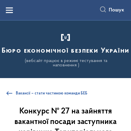
до
основного
Пошук
вмісту
Menu
Бюро економічної безпеки України
(вебсайт працює в режимі тестування та
наповнення )
Вакансії – стати частиною команди БЕБ
Конкурс № 27 на зайняття
вакантної посади заступника