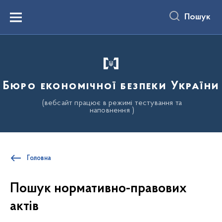
до
основного
Пошук
вмісту
Menu
Бюро економічної безпеки України
(вебсайт працює в режимі тестування та
наповнення )
Головна
Пошук нормативно-правових
актів