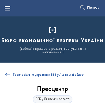
до
основного
Пошук
вмісту
Menu
Бюро економічної безпеки України
(вебсайт працює в режимі тестування та
наповнення )
Територіальне управління БЕБ у Львівській області
Пресцентр
БЕБ у Львівській області