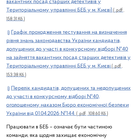
вакантних посад старших детективів у
Територіальному управлінні БЕБ у м. Києві)
( .pdf ,
158.31 Кб )
Графік проходження тестування на визначення
рівня знань законодавства України кандидатів,
допущених до участі в конкурсному відборі №40
на зайняття вакантних посад старших детективів у
Територіальному управлінні БЕБ у м. Києві
( .pdf ,
153.38 Кб )
Перелік кандидатів, допущених та недопущених
до участі в конкурсному відборі №40,
оголошеному наказом Бюро економічної безпеки
України від 01.04.2026 №144.
( .pdf , 108.60 Кб )
Працювати в БЕБ – означає бути частиною
команди, яка щодня захищає економічну