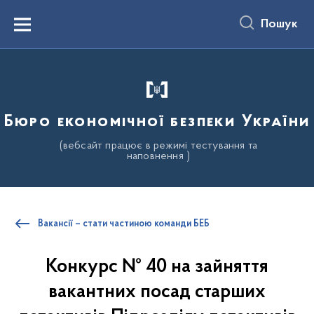
до
основного
Пошук
вмісту
Menu
Бюро економічної безпеки України
(вебсайт працює в режимі тестування та
наповнення )
Вакансії – стати частиною команди БЕБ
Конкурс № 40 на зайняття
вакантних посад старших