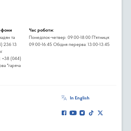
ефони
Час роботи:
адян та
Понеділок-четвер: 09:00-18:00 П'ятниця:
4) 236 13
09:00-16:45 Обідня перерва: 13:00-13:45
ї
 +38 (044)
ва "гаряча
In English