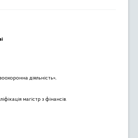
ві
воохоронна діяльність»,
фікація магістр з фінансів.