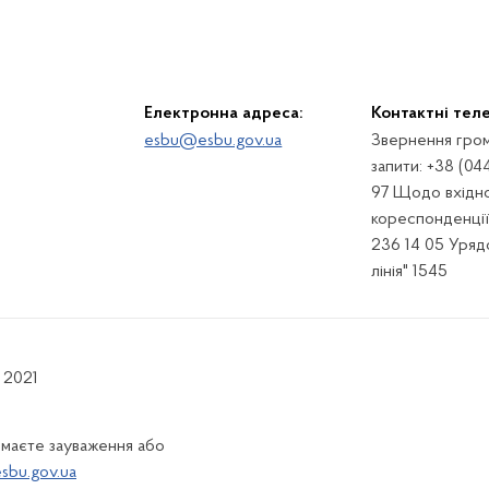
Електронна адреса:
Контактні тел
esbu@esbu.gov.ua
Звернення гром
запити: +38 (04
97 Щодо вхідно
кореспонденції:
236 14 05 Урядо
лінія" 1545
 2021
 маєте зауваження або
bu.gov.ua