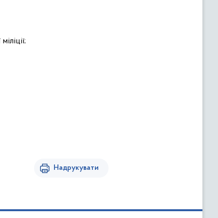
іліції;
Надрукувати