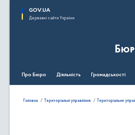
до
основного
GOV.UA
вмісту
Державні сайти України
Бюр
Про Бюро
Діяльність
Громадськості
Дія Центр
Головна
Територіальні управління
Територіальне управл