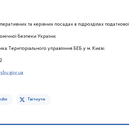
перативних та керівних посадах в підрозділах податкової м
омічної безпеки України;
вника Територіального управління БЕБ у м. Києві.
02
sbu.gov.ua
edin
Твітнути