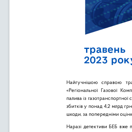
Найгучнішою справою тра
«Регіональної Газової Ком
палива із газотранспортної 
збитків у понад 4,2 млрд г
шкоди, за попередніми оцінк
Наразі детективи БЕБ вже п