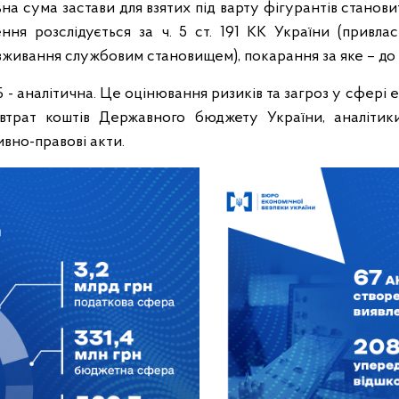
на сума застави для взятих під варту фігурантів станов
ння розслідується за ч. 5 ст. 191 КК України (привла
живання службовим становищем), покарання за яке – до 1
 - аналітична. Це оцінювання ризиків та загроз у сфері 
втрат коштів Державного бюджету України, аналітик
ивно-правові акти.