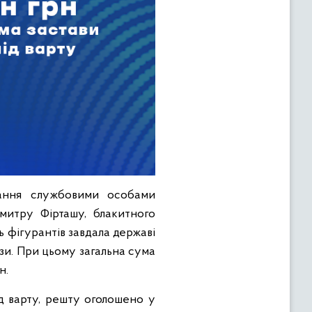
дання службовими особами
Дмитру Фірташу, блакитного
ь фігурантів завдала державі
зи. При цьому загальна сума
н.
ід варту, решту оголошено у