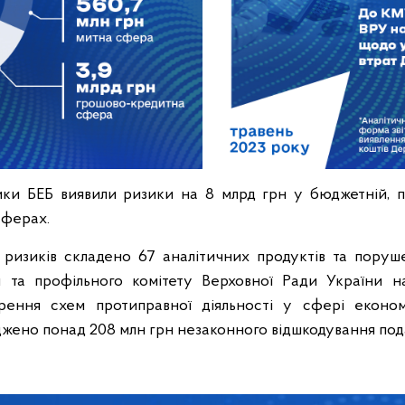
ики БЕБ виявили ризики на 8 млрд грн у бюджетній, по
сферах.
 ризиків складено 67 аналітичних продуктів та поруш
ни та профільного комітету Верховної Ради України н
ення схем протиправної діяльності у сфері економі
жено понад 208 млн грн незаконного відшкодування пода