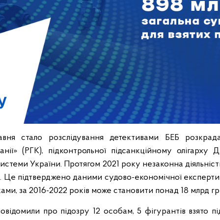
вня стало розслідування детективами БЕБ розкра
панії» (РГК), підконтрольної підсанкційному олігарху 
системи України. Протягом 2021 року незаконна діяльніст
рн. Це підтверджено даними судово-економічної експерти
ами, за 2016-2022 років може становити понад 18 млрд гр
овідомили про підозру 12 особам, 5 фігурантів взято п