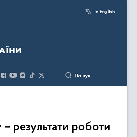
In English
аїни
Пошук
у – результати роботи