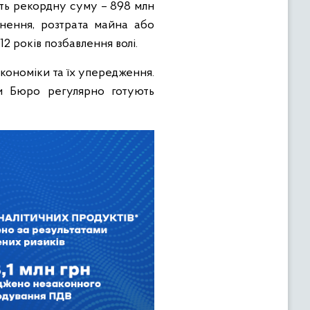
ить рекордну суму – 898 млн
снення, розтрата майна або
2 років позбавлення волі.
економіки та їх упередження.
и Бюро регулярно готують