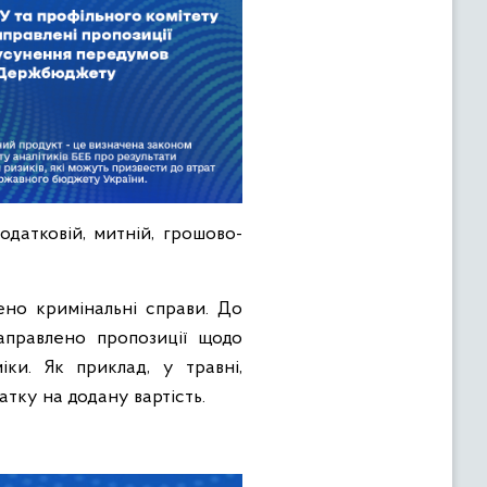
датковій, митній, грошово-
ено кримінальні справи. До
аправлено пропозиції щодо
ки. Як приклад, у травні,
тку на додану вартість.