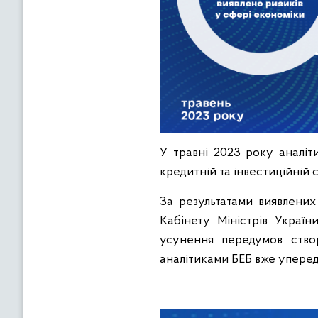
У травні 2023 року аналіт
кредитній та інвестиційній 
За результатами виявлених
Кабінету Міністрів Украї
усунення передумов створ
аналітиками БЕБ вже уперед