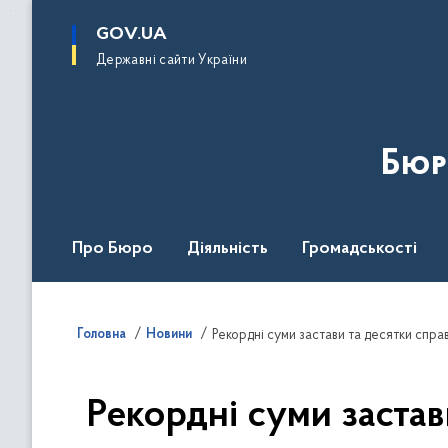
до
основного
GOV.UA
вмісту
Державні сайти України
Бюр
Про Бюро
Діяльність
Громадськості
Дія Центр
Головна
Новини
Рекордні суми застави та десятки справ
Рекордні суми застав