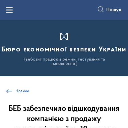
до
основного
Пошук
вмісту
Menu
Бюро економічної безпеки України
(вебсайт працює в режимі тестування та
наповнення )
Новини
БЕБ забезпечило відшкодування
компанією з продажу