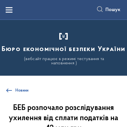
до
основного
Пошук
вмісту
Menu
Бюро економічної безпеки України
(вебсайт працює в режимі тестування та
наповнення )
Новини
БЕБ розпочало розслідування
ухилення від сплати податків на