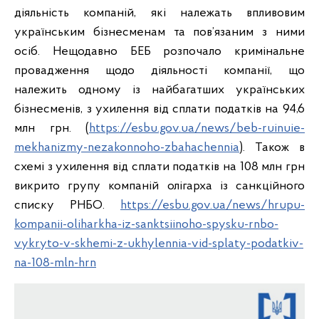
діяльність компаній, які належать впливовим
українським бізнесменам та пов’язаним з ними
осіб. Нещодавно БЕБ розпочало кримінальне
провадження щодо діяльності компанії, що
належить одному із найбагатших українських
бізнесменів, з ухилення від сплати податків на 94,6
млн грн. (
https://esbu.gov.ua/news/beb-ruinuie-
mekhanizmy-nezakonnoho-zbahachennia
). Також в
схемі з ухилення від сплати податків на 108 млн грн
викрито групу компаній олігарха із санкційного
списку РНБО.
https://esbu.gov.ua/news/hrupu-
kompanii-oliharkha-iz-sanktsiinoho-spysku-rnbo-
vykryto-v-skhemi-z-ukhylennia-vid-splaty-podatkiv-
na-108-mln-hrn