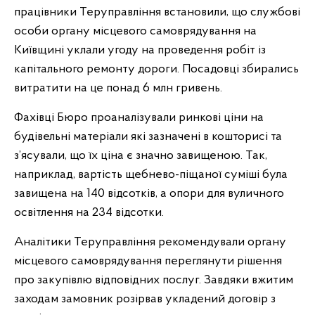
працівники Теруправління встановили, що службові
особи органу місцевого самоврядування на
Київщині уклали угоду на проведення робіт із
капітального ремонту дороги. Посадовці збирались
витратити на це понад 6 млн гривень.
Фахівці Бюро проаналізували ринкові ціни на
будівельні матеріали які зазначені в кошторисі та
з’ясували, що їх ціна є значно завищеною. Так,
наприклад, вартість щебнево-піщаної суміші була
завищена на 140 відсотків, а опори для вуличного
освітлення на 234 відсотки.
Аналітики Теруправління рекомендували органу
місцевого самоврядування переглянути рішення
про закупівлю відповідних послуг. Завдяки вжитим
заходам замовник розірвав укладений договір з