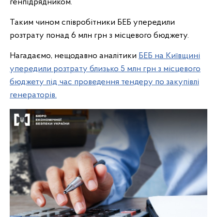
генпідрядником.
Таким чином співробітники БЕБ упередили
розтрату понад 6 млн грн з місцевого бюджету.
Нагадаємо, нещодавно аналітики
БЕБ на Київщині
упередили розтрату близько 5 млн грн з місцевого
бюджету під час проведення тендеру по закупівлі
генераторів.