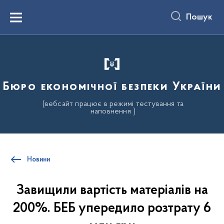
до
основного
Пошук
вмісту
Menu
Бюро економічної безпеки України
(вебсайт працює в режимі тестування та
наповнення )
Новини
Завищили вартість матеріалів на
200%. БЕБ упередило розтрату 6